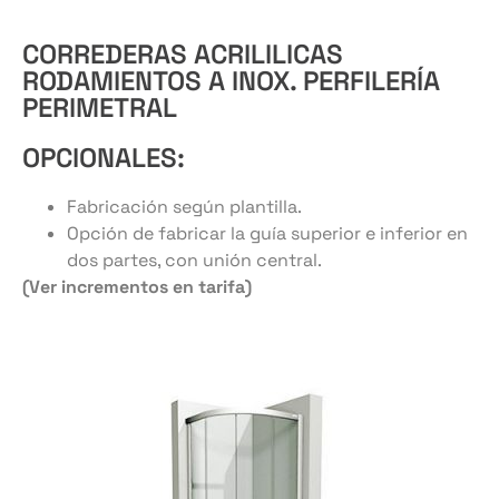
CORREDERAS ACRILILICAS
RODAMIENTOS A INOX. PERFILERÍA
PERIMETRAL
Tope freno en guía
Cierre magnético
OPCIONALES:
Fabricación según plantilla.
Opción de fabricar la guía superior e inferior en
dos partes, con unión central.
(Ver incrementos en tarifa)