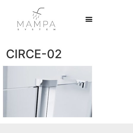
Platos de ducha
CIRCE-02