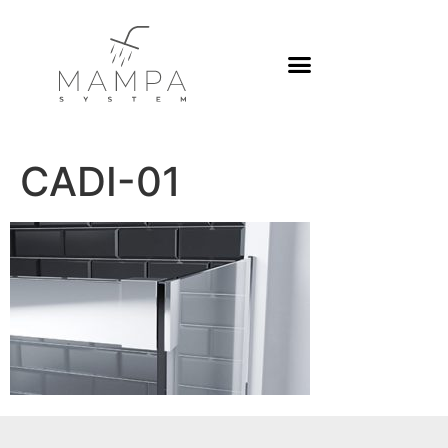
Platos de ducha
CADI-01