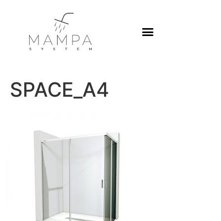
Platos de ducha
SPACE_A4