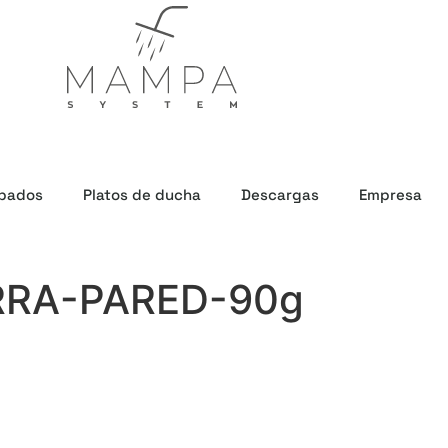
bados
Platos de ducha
Descargas
Empresa
RRA-PARED-90g