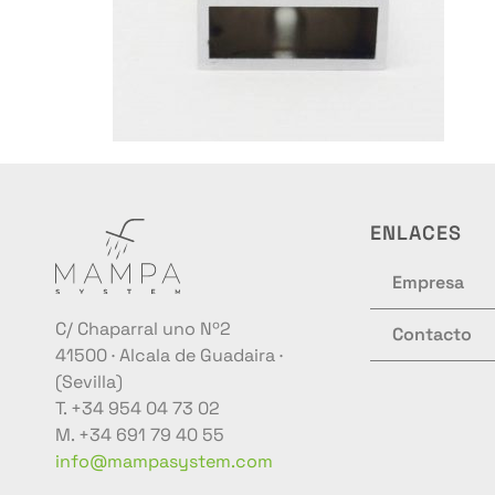
ENLACES
Empresa
C/ Chaparral uno Nº2
Contacto
41500 · Alcala de Guadaira ·
(Sevilla)
T. +34 954 04 73 02
M. +34 691 79 40 55
info@mampasystem.com