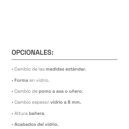
Pinza guía inferior desmontable.
Rodamiento aéreo cuadrado.
Pomo cuadrado.
OPCIONALES:
• Cambio de las
medidas estándar.
•
Forma
en vidrio.
• Cambio de
pomo a asa o uñero.
• Cambio espesor
vidrio a 8 mm.
• Altura
bañera
.
•
Acabados del vidrio.