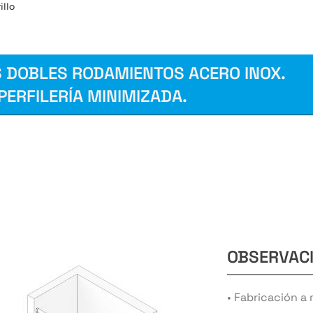
illo
 DOBLES RODAMIENTOS ACERO INOX.
PERFILERÍA MINIMIZADA.
Vaso soporte 8 mm lateral.
Vaso soporte 8 mm lateral.
Asa tirador
OBSERVAC
• Fabricación a 