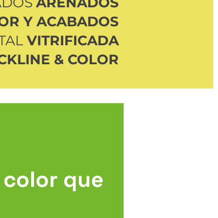
ADOS
ARENADOS
OR Y ACABADOS
ITAL
VITRIFICADA
CKLINE & COLOR
l color que