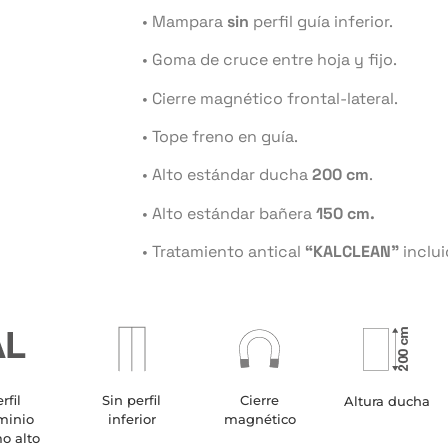
• Mampara
sin
perfil guía inferior.
• Goma de cruce entre hoja y fijo.
• Cierre magnético frontal-lateral.
• Tope freno en guía.
• Alto estándar ducha
200 cm
.
• Alto estándar bañera
150 cm.
• Tratamiento antical
“KALCLEAN”
inclui
rfil
Sin perfil
Cierre
Altura ducha
minio
inferior
magnético
o alto