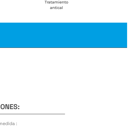
Tratamiento
antical
IONES:
medida :