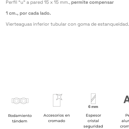
Perfil “u” a pared 15 x 15 mm.,
permite compensar
1 cm., por cada lado.
Vierteaguas inferior tubular con goma de estanqueidad.
Accesorios en
Espesor
Pe
Rodamiento
cromado
cristal
alu
tándem
seguridad
crom