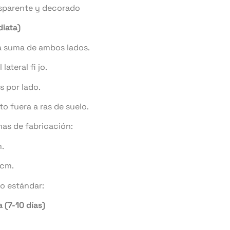
nsparente y decorado
iata)
la suma de ambos lados.
 lateral fi jo.
s por lado.
lato fuera a ras de suelo.
as de fabricación:
.
cm.
no estándar:
 (7-10 días)