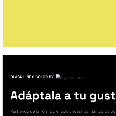
BLACK LINE & COLOR BY
Adáptala a tu gus
Partiendo de la forma y el color, nuestras mamparas p