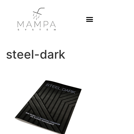
Platos de ducha
steel-dark