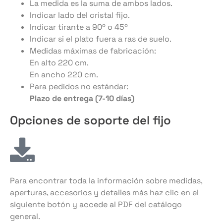
La medida es la suma de ambos lados.
Indicar lado del cristal fijo.
Indicar tirante a 90º o 45º
Indicar si el plato fuera a ras de suelo.
Medidas máximas de fabricación:
En alto 220 cm.
En ancho 220 cm.
Para pedidos no estándar:
Plazo de entrega (7-10 días)
Opciones de soporte del fijo
BRAZO SOPORTE CORNER INTERIOR
BRAZO SOPORTE CORNER EXTERIOR
Para encontrar toda la información sobre medidas,
aperturas, accesorios y detalles más haz clic en el
siguiente botón y accede al PDF del catálogo
general.