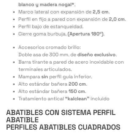
blanco y madera nogal*
.
Marco lateral con expansión de
2,5 cm
.
Perfil en fijo a pared con expansión de
2,0 cm
.
Perfil bajo de estanqueidad.
Cierre goma burbuja.
(Apertura 180º)
.
Accesorios cromado brillo:
Doble asa de 300 mm. de
diseño exclusivo
.
Barra tirante a pared de acero inoxidable con
terminales articulados.
Mampara
sin
perfil guía inferior.
Alto estándar bañera
200 cm
.
Alto estándar bañera
150 cm
.
Tratamiento antical
“kalclean”
incluido
ABATIBLES CON SISTEMA PERFIL
ABATIBLE
PERFILES ABATIBLES CUADRADOS
Barra tirante a pared
Perfil abatible
Asa tirador