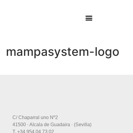
Platos de ducha
mampasystem-logo
C/ Chaparral uno Nº2
41500 · Alcala de Guadaira · (Sevilla)
T. +34 954 04 73 02