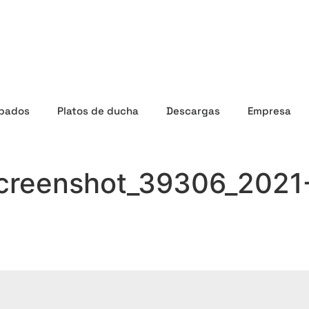
bados
Platos de ducha
Descargas
Empresa
screenshot_39306_2021